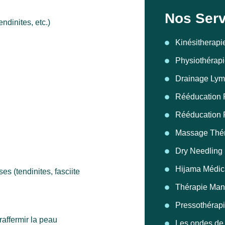
Nos Serv
ndinites, etc.)
Kinésitherapi
Physiothérap
Drainage Lym
Rééducation R
Rééducation P
Massage Thé
Dry Needling
Hijama Médic
s (tendinites, fasciite
Thérapie Man
Pressothérap
raffermir la peau
Les ondes de