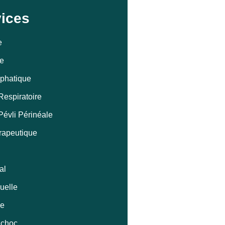
ices
e
ie
phatique
espiratoire
évli Périnéale
rapeutique
al
uelle
ie
 choc